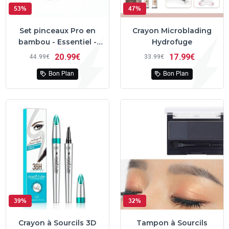
53%
47%
Set pinceaux Pro en
Crayon Microblading
bambou - Essentiel -
Hydrofuge
Ecologique
20
99€
17
99€
44
99€
33
99€
Bon Plan
Bon Plan
39%
32%
Crayon à Sourcils 3D
Tampon à Sourcils