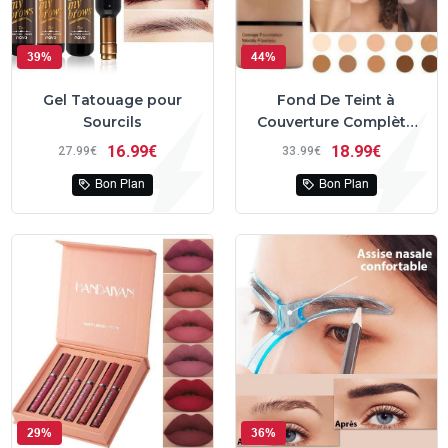
39%
44%
Gel Tatouage pour
Fond De Teint à
Sourcils
Couverture Complète
PRO
16
99€
18
99€
27
99€
33
99€
Bon Plan
Bon Plan
29%
36%