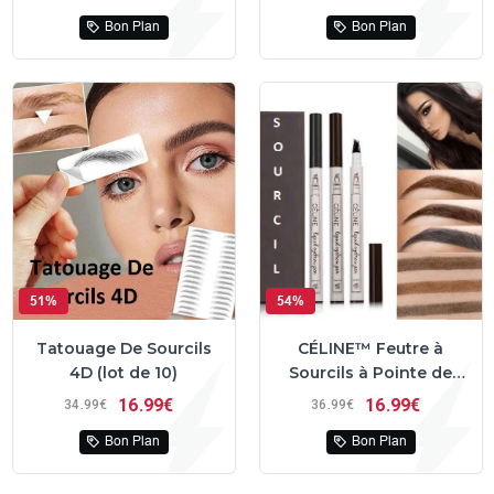
Bon Plan
Bon Plan
51%
54%
Tatouage De Sourcils
CÉLINE™ Feutre à
4D (lot de 10)
Sourcils à Pointe de
Fourche Imperméable
16
99€
16
99€
34
99€
36
99€
Bon Plan
Bon Plan