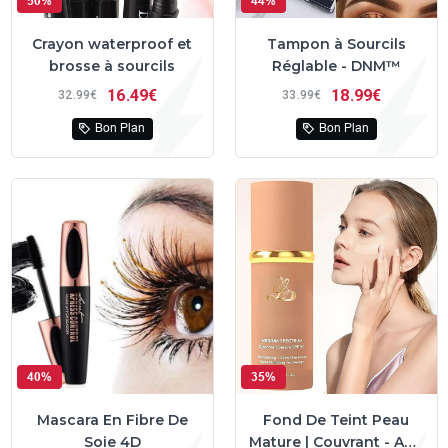
50%
44%
Crayon waterproof et
Tampon à Sourcils
brosse à sourcils
Réglable - DNM™
16
49€
18
99€
32
99€
33
99€
Bon Plan
Bon Plan
40%
35%
Mascara En Fibre De
Fond De Teint Peau
Soie 4D
Mature | Couvrant - Anti