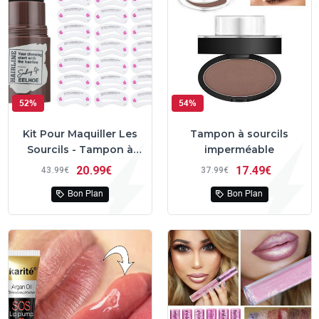
52%
54%
Kit Pour Maquiller Les
Tampon à sourcils
Sourcils - Tampon à
imperméable
Sourcils - Pochoirs
20
99€
17
49€
43
99€
37
99€
Bon Plan
Bon Plan