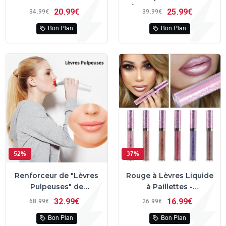
Âge - SPF50 - Lissant
20
99€
25
99€
34
99€
39
99€
Bon Plan
Bon Plan
52%
37%
Renforceur de "Lèvres
Rouge à Lèvres Liquide
Pulpeuses" de
à Paillettes -
LANBENA™
HandaiYan™
32
99€
16
99€
68
99€
26
99€
Bon Plan
Bon Plan