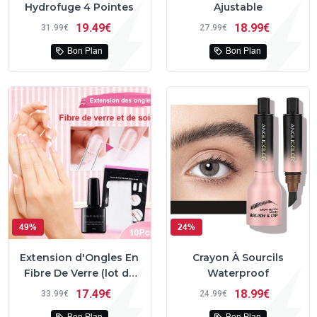
Hydrofuge 4 Pointes
Ajustable
19
49€
18
99€
31
99€
27
99€
Bon Plan
Bon Plan
49%
24%
Extension d'Ongles En
Crayon À Sourcils
Fibre De Verre (lot de
Waterproof
10)
17
49€
18
99€
33
99€
24
99€