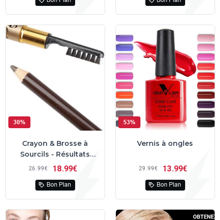
Bon Plan
Bon Plan
30%
53%
Crayon & Brosse à
Vernis à ongles
Sourcils - Résultats
Parfaits
18
99€
13
99€
26
99€
29
99€
Bon Plan
Bon Plan