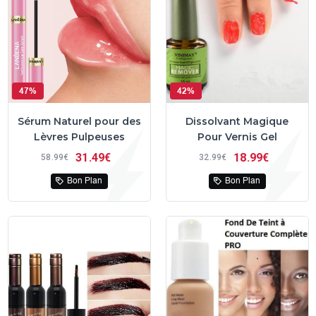
47%
42%
Sérum Naturel pour des
Dissolvant Magique
Lèvres Pulpeuses
Pour Vernis Gel
31
49€
18
99€
58
99€
32
99€
Bon Plan
Bon Plan