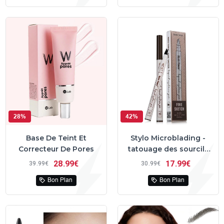
28%
42%
Base De Teint Et
Stylo Microblading -
Correcteur De Pores
tatouage des sourcils
semi-permanent
28
99€
17
99€
39
99€
30
99€
Bon Plan
Bon Plan