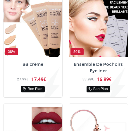
38%
50%
BB crème
Ensemble De Pochoirs
Eyeliner
17
49€
16
99€
27
99€
33
99€
Bon Plan
Bon Plan