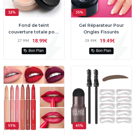
32%
35%
Fond de teint
Gel Réparateur Pour
couverture totale pour
Ongles Fissurés
masquer tatouages et
18
99€
19
49€
27
99€
29
99€
imperfections
Bon Plan
Bon Plan
51%
41%