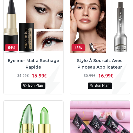
54%
45%
Eyeliner Mat à Séchage
Stylo À Sourcils Avec
Rapide
Pinceau Applicateur
15
99€
16
99€
34
99€
30
99€
Bon Plan
Bon Plan