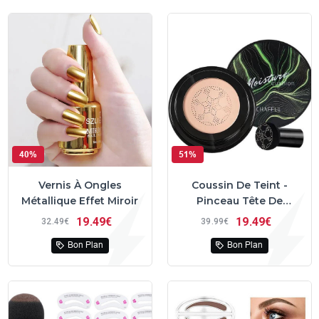
40%
51%
Vernis À Ongles
Coussin De Teint -
Métallique Effet Miroir
Pinceau Tête De
Champignon
19
49€
19
49€
32
49€
39
99€
Bon Plan
Bon Plan