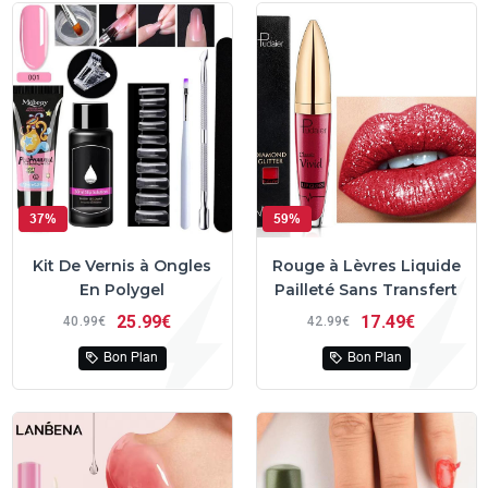
37%
59%
Kit De Vernis à Ongles
Rouge à Lèvres Liquide
En Polygel
Pailleté Sans Transfert
25
99€
17
49€
40
99€
42
99€
Bon Plan
Bon Plan