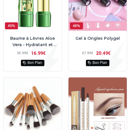
45%
46%
Baume à Lèvres Aloe
Gel à Ongles Polygel
Vera - Hydratant et
Changeant De Couleur
16
99€
20
49€
30
99€
37
99€
Bon Plan
Bon Plan