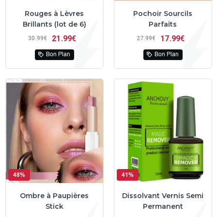
Rouges à Lèvres
Pochoir Sourcils
Brillants (lot de 6)
Parfaits
21
99€
17
99€
30
99€
27
99€
Bon Plan
Bon Plan
48%
41%
Ombre à Paupières
Dissolvant Vernis Semi
Stick
Permanent