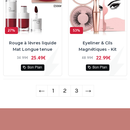
27%
53%
Rouge à lèvres liquide
Eyeliner & Cils
Mat Longue tenue
Magnétiques - Kit
25
49€
22
99€
34
99€
48
99€
Bon Plan
Bon Plan
←
1
2
3
→