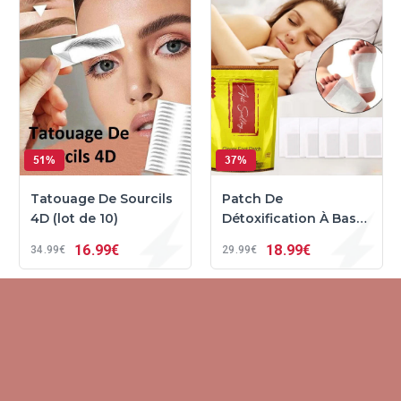
51%
37%
Tatouage De Sourcils
Patch De
4D (lot de 10)
Détoxification À Base
De Gingembre (lot de
16
99€
18
99€
34
99€
29
99€
10)