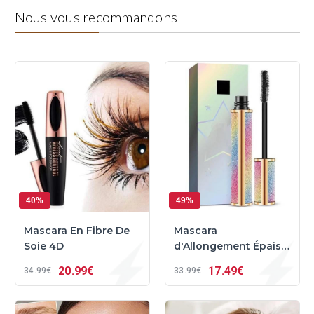
Nous vous recommandons
40%
49%
Mascara En Fibre De
Mascara
Soie 4D
d'Allongement Épais
En Fibre De Soie 4D
20
99€
17
49€
34
99€
33
99€