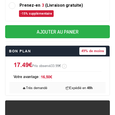
Prenez-en
3
(Livraison gratuite)
-15% supplémentaire
AJOUTER AU PANIER
BON PLAN
49%
de moins
17.49€
Prix observé
33.99€
Votre avantage :
16,50€
🔥
Très demandé
📦
Expédié en
48h