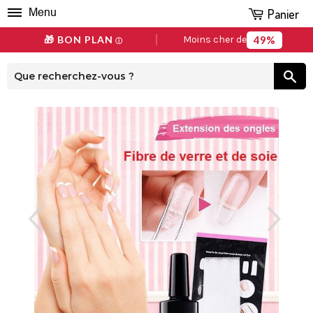
Panier
Menu
49%
🎁 BON PLAN
Moins cher de
ⓘ