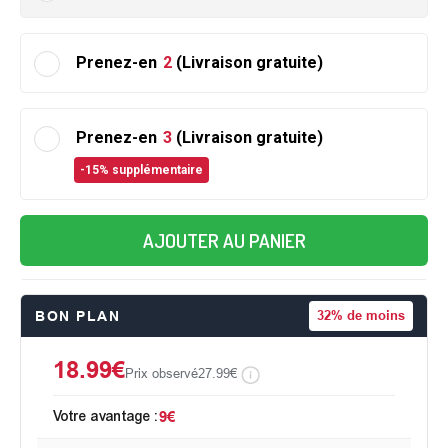
Prenez-en
2
(Livraison gratuite)
Prenez-en
3
(Livraison gratuite)
-15% supplémentaire
AJOUTER AU PANIER
BON PLAN
32%
de moins
18.99€
Prix observé
27.99€
Votre avantage :
9€