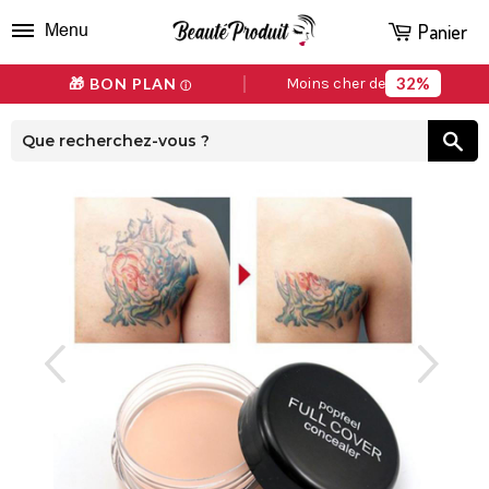
Panier
Menu
32%
🎁 BON PLAN
Moins cher de
ⓘ