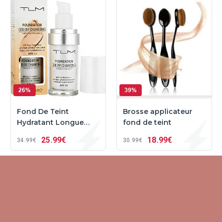
26%
39%
Fond De Teint
Brosse applicateur
Hydratant Longue
fond de teint
Tenue Pour Peaux
25
99€
18
99€
34
99€
30
99€
Grasses