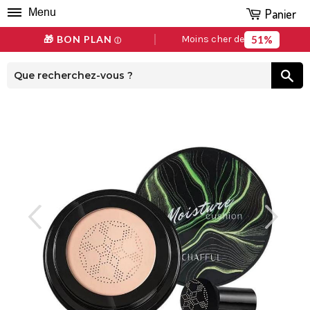
Panier
Menu
51%
🎁 BON PLAN
Moins cher de
ⓘ