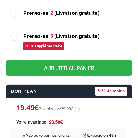
Prenez-en
2
(Livraison gratuite)
Prenez-en
3
(Livraison gratuite)
-15% supplémentaire
AJOUTER AU PANIER
BON PLAN
51%
de moins
19.49€
Prix observé
39.99€
Votre avantage :
20,50€
⭐
Approuvé par nos clients
📦
Expédié en
48h