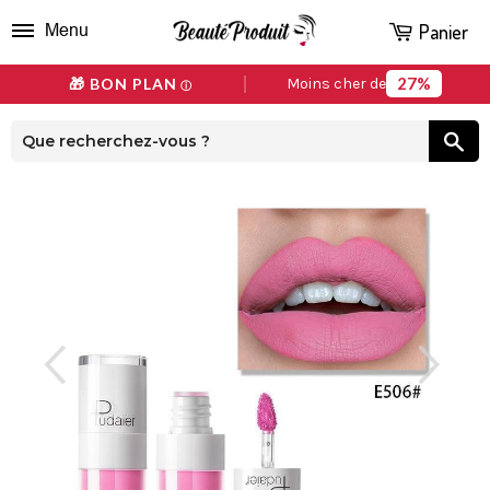
Panier
Menu
27%
🎁 BON PLAN
Moins cher de
ⓘ