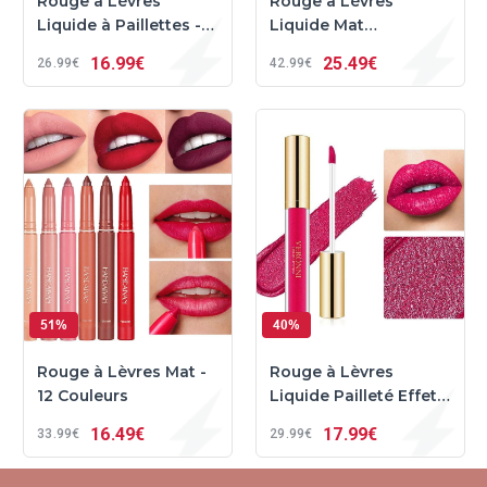
Rouge à Lèvres
Rouge à Lèvres
Liquide à Paillettes -
Liquide Mat
HandaiYan™
Permanent (lot de 6)
16
99€
25
49€
26
99€
42
99€
51%
40%
Rouge à Lèvres Mat -
Rouge à Lèvres
12 Couleurs
Liquide Pailleté Effet
Métallique
16
49€
17
99€
33
99€
29
99€