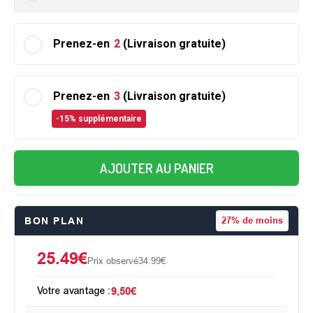
Prenez-en
2
(Livraison gratuite)
Prenez-en
3
(Livraison gratuite)
-15% supplémentaire
AJOUTER AU PANIER
BON PLAN
27%
de moins
25.49€
Prix observé
34.99€
Votre avantage :
9,50€