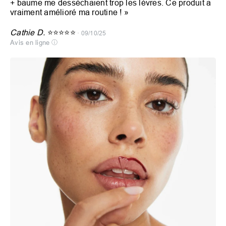
+ baume me desséchaient trop les lèvres. Ce produit a
vraiment amélioré ma routine !
»
Cathie D.
⭐⭐⭐⭐⭐
· 09/10/25
Avis en ligne
ⓘ