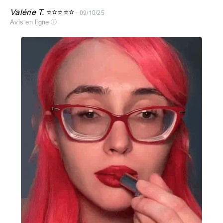
Valérie T.
⭐⭐⭐⭐⭐
· 09/10/25
Avis en ligne
ⓘ