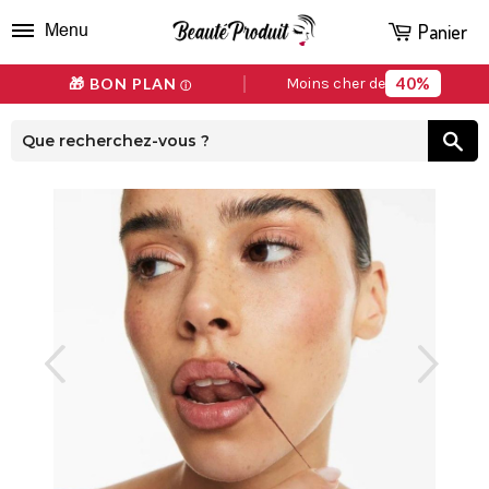
Panier
Menu
40%
🎁 BON PLAN
Moins cher de
ⓘ