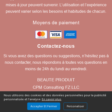
mises à jour peuvent survenir. L’utilisation et l’expérience
peuvent varier selon les besoins et habitudes de chacun.
Moyens de paiement
Contactez-nous
Si vous avez des questions ou suggestions, n’hésitez pas à
nous contacter, nous répondons à toutes vos questions en
moins de 24h du lundi au vendredi.
BEAUTE PRODUIT
CPM Consulting FZ LLC
Nous utilisons des cookies et des données personnelles pour la publicité
A1-1210A
personnalisée et l’analyse.
En savoir plus
.
Building no. A1
Accepter Et Fermer
Personaliser
Al Hamra Industrial Zone-FZ