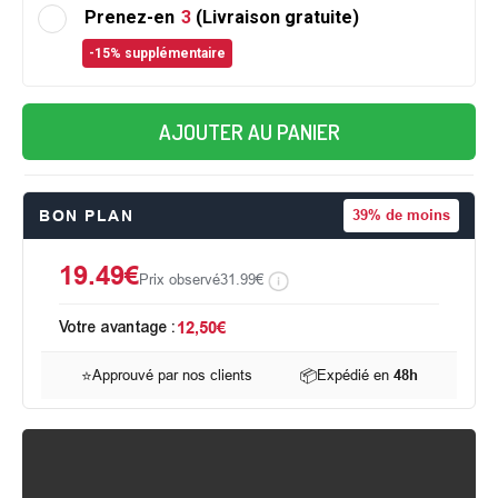
Prenez-en
3
(Livraison gratuite)
-15% supplémentaire
AJOUTER AU PANIER
BON PLAN
39%
de moins
19.49€
Prix observé
31.99€
Votre avantage :
12,50€
⭐
Approuvé par nos clients
📦
Expédié en
48h