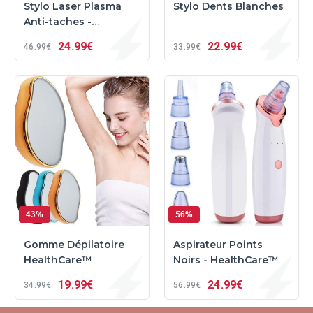
Stylo Laser Plasma
Stylo Dents Blanches
Anti-taches -
HealthCare™
24
99€
22
99€
46
99€
33
99€
43%
56%
Gomme Dépilatoire
Aspirateur Points
HealthCare™
Noirs - HealthCare™
19
99€
24
99€
34
99€
56
99€