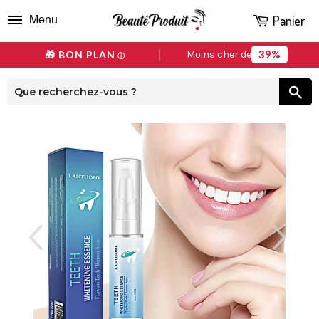
Panier
Menu
39%
🎁 BON PLAN
Moins cher de
ⓘ