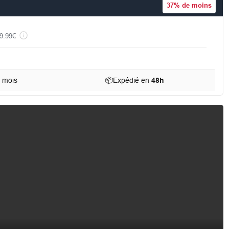
37%
de moins
9.99€
u mois
📦
Expédié en
48h