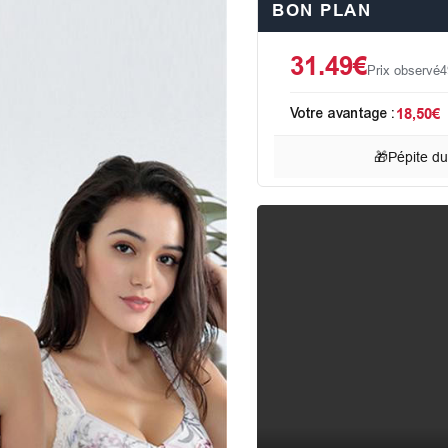
BON PLAN
31.49€
Prix observé
4
Votre avantage :
18,50€
🎁
Pépite d