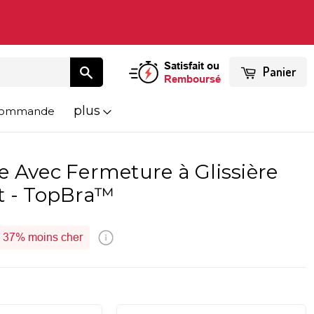
Satisfait ou
Panier
Remboursé
plus
 Commande
e Avec Fermeture à Glissière
t - TopBra™
37%
moins cher