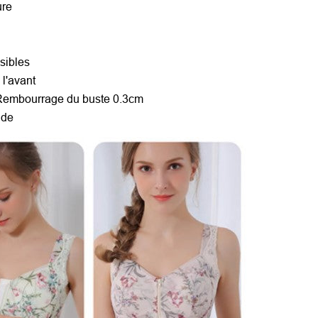
ure
e
nsibles
 l'avant
 Rembourrage du buste 0.3cm
ude