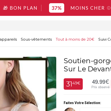
37%
🎁 BON PLAN
MOINS CHER
ⓘ
appareils
Sous-vêtements
Tout à moins de 20€
Suivi
Soutien-gorg
Sur Le Devan
49.99€
31
49€
Prix observé
Faites Votre Sélection: