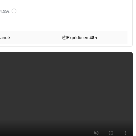
4.99€
mandé
📦
Expédié en
48h