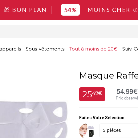
54%
🎁 BON PLAN
MOINS CHER
ⓘ
appareils
Sous-vêtements
Tout à moins de 20€
Suivi
Masque Raffe
54.99€
25
49€
Prix observ
Faites Votre Sélection: