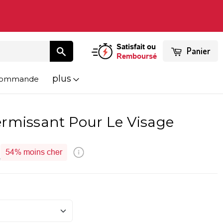
Satisfait ou
Panier
Remboursé
plus
 Commande
rmissant Pour Le Visage
54%
moins cher
é