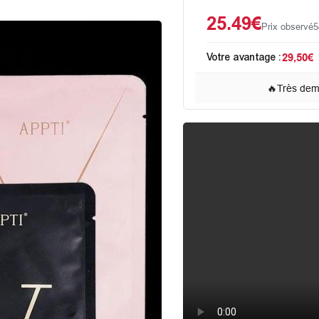
25.49€
Prix observé
5
Votre avantage :
29,50€
🔥
Très de