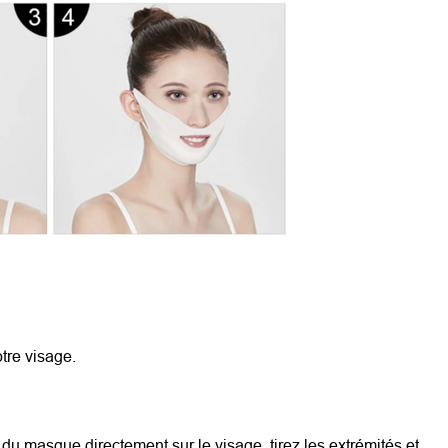
tre visage.
du masque directement sur le visage, tirez les extrémités et