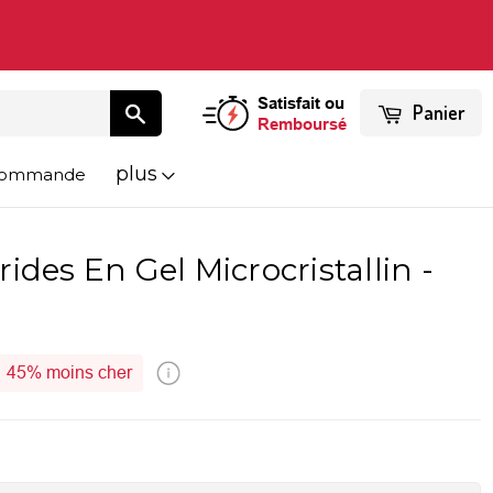
Satisfait ou
Panier
Remboursé
plus
 Commande
ides En Gel Microcristallin -
45%
moins cher