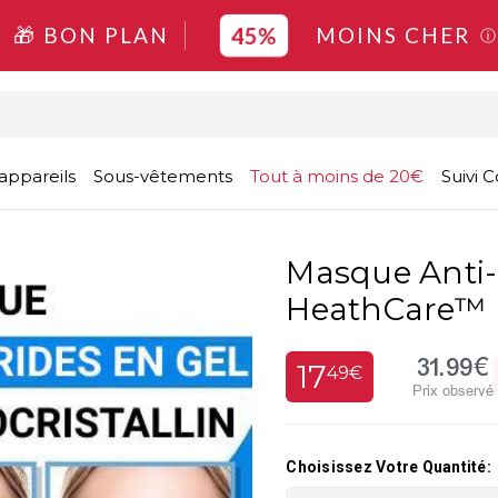
45%
🎁 BON PLAN
MOINS CHER
ⓘ
appareils
Sous-vêtements
Tout à moins de 20€
Suivi
Masque Anti-r
HeathCare™
31.99€
17
49€
Prix observé
Choisissez Votre Quantité: