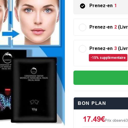
Prenez-en
1
Prenez-en
2
(Liv
Prenez-en
3
(Liv
-15% supplémentaire
BON PLAN
17.49€
Prix observé
3