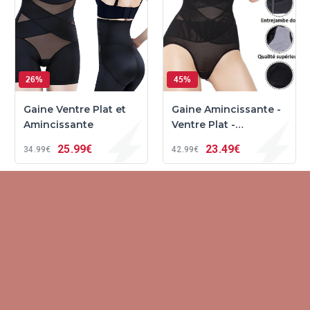
26%
45%
Gaine Ventre Plat et
Gaine Amincissante -
Amincissante
Ventre Plat -
GainSlim™
25
99€
23
49€
34
99€
42
99€