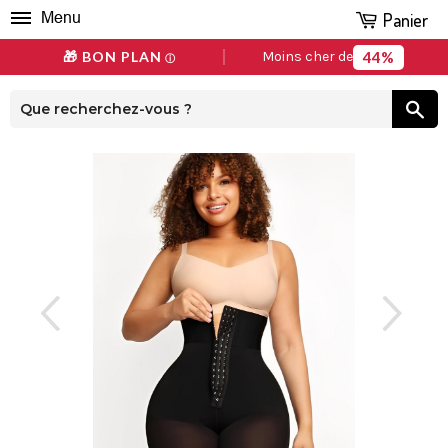
Panier
Menu
44%
🎁 BON PLAN
Moins cher de
ⓘ