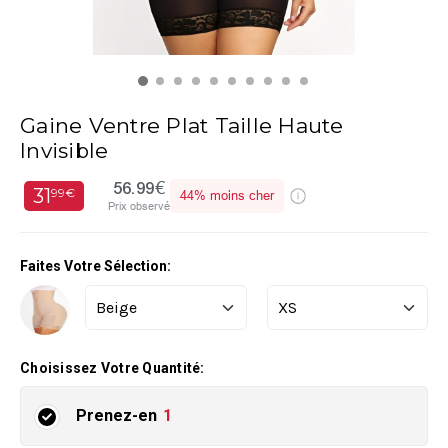
Gaine Ventre Plat Taille Haute
Invisible
56.99€
31
99€
44%
moins cher
Prix observé
Faites Votre Sélection:
Choisissez Votre Quantité:
Prenez-en
1