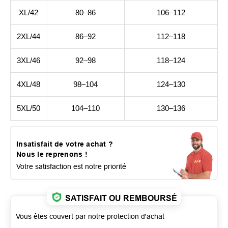
XL/42
80–86
106–112
2XL/44
86–92
112–118
3XL/46
92–98
118–124
4XL/48
98–104
124–130
5XL/50
104–110
130–136
Insatisfait de votre achat ?
Nous le reprenons !
Votre satisfaction est notre priorité
SATISFAIT OU REMBOURSÉ
Vous êtes couvert par notre protection d'achat