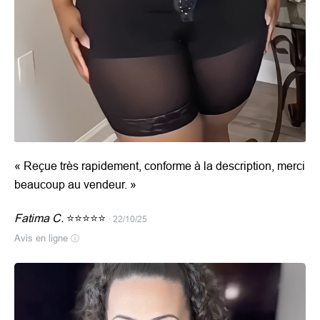
«
Reçue très rapidement, conforme à la description, merci
beaucoup au vendeur.
»
Fatima C.
⭐⭐⭐⭐⭐
· 22/10/25
Avis en ligne
ⓘ