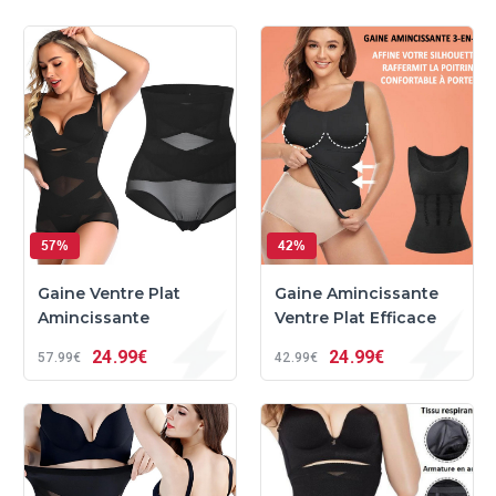
57%
42%
Gaine Ventre Plat
Gaine Amincissante
Amincissante
Ventre Plat Efficace
24
99€
24
99€
57
99€
42
99€