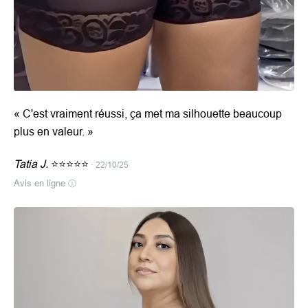
«
C'est vraiment réussi, ça met ma silhouette beaucoup
plus en valeur.
»
Tatia J.
⭐⭐⭐⭐⭐
· 22/10/25
Avis en ligne
ⓘ