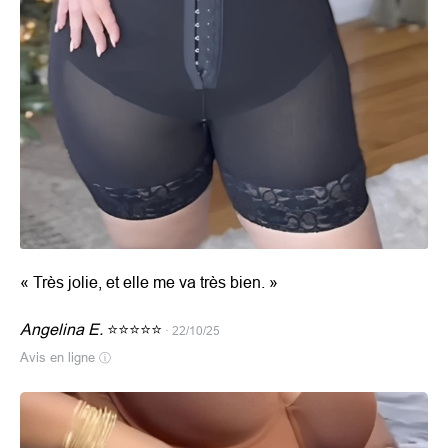
«
Très jolie, et elle me va très bien.
»
Angelina E.
⭐⭐⭐⭐⭐
· 22/10/25
Avis en ligne
ⓘ