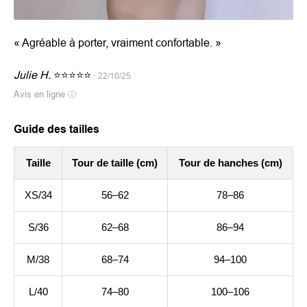
«
Agréable à porter, vraiment confortable.
»
Julie H.
⭐⭐⭐⭐⭐
· 22/10/25
Avis en ligne
ⓘ
Guide des tailles
Taille
Tour de taille (cm)
Tour de hanches (cm)
XS/34
56–62
78–86
S/36
62–68
86–94
M/38
68–74
94–100
L/40
74–80
100–106