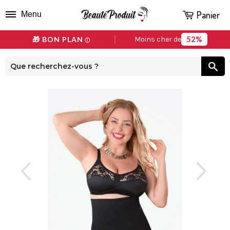
Panier
Menu
52%
🎁 BON PLAN
Moins cher de
ⓘ