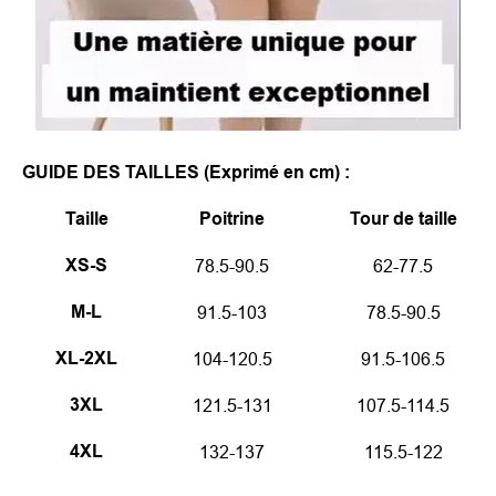
GUIDE DES TAILLES (Exprimé en cm) :
Taille
Poitrine
Tour de taille
XS-S
78.5-90.5
62-77.5
M-L
91.5-103
78.5-90.5
XL-2XL
104-120.5
91.5-106.5
3XL
121.5-131
107.5-114.5
4XL
132-137
115.5-122