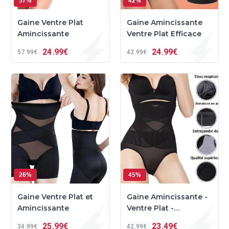
57%
42%
Gaine Ventre Plat
Gaine Amincissante
Amincissante
Ventre Plat Efficace
24
99€
24
99€
57
99€
42
99€
26%
45%
Gaine Ventre Plat et
Gaine Amincissante -
Amincissante
Ventre Plat -
GainSlim™
25
99€
23
49€
34
99€
42
99€