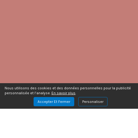
Nous utilisons des cookies et des données personnelles pour la publicité
personnalisée et l’analyse.
En savoir plus
.
Accepter Et Fermer
Personaliser