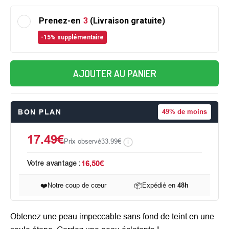
Prenez-en
3
(Livraison gratuite)
-15% supplémentaire
AJOUTER AU PANIER
BON PLAN
49%
de moins
17.49€
Prix observé
33.99€
Votre avantage :
16,50€
❤️
Notre coup de cœur
📦
Expédié en
48h
Obtenez une peau impeccable sans fond de teint en une