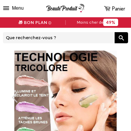
Panier
Menu
49%
🎁 BON PLAN
Moins cher de
ⓘ