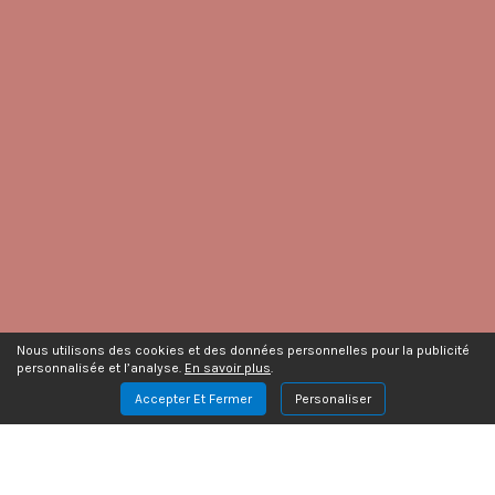
Nous utilisons des cookies et des données personnelles pour la publicité
personnalisée et l’analyse.
En savoir plus
.
Accepter Et Fermer
Personaliser