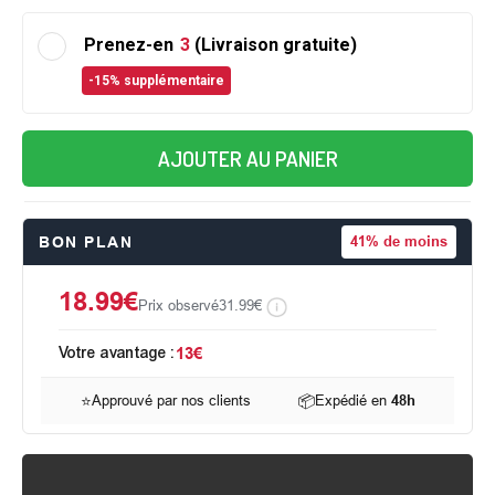
Prenez-en
3
(Livraison gratuite)
-15% supplémentaire
AJOUTER AU PANIER
BON PLAN
41%
de moins
18.99€
Prix observé
31.99€
Votre avantage :
13€
⭐
Approuvé par nos clients
📦
Expédié en
48h