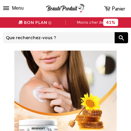
Panier
Menu
41%
🎁 BON PLAN
Moins cher de
ⓘ