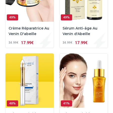
49%
49%
Crème Réparatrice Au
Sérum Anti-âge Au
Venin D'abeille
Venin d'Abeille
17
99€
17
99€
34
99€
34
99€
48%
41%