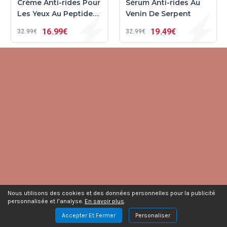
Crème Anti-rides Pour
Sérum Anti-rides Au
Les Yeux Au Peptide
Venin De Serpent
De Venin De Serpent
16
99€
19
49€
32
99€
32
99€
Nous utilisons des cookies et des données personnelles pour la publicité
personnalisée et l’analyse.
En savoir plus
.
Accepter Et Fermer
Personaliser