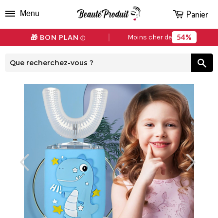
Panier
Menu
54%
🎁 BON PLAN
Moins cher de
ⓘ