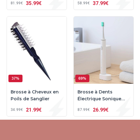
35
99€
37
99€
81
99€
58
99€
Automatique à 360°
37%
69%
Brosse à Cheveux en
Brosse à Dents
Poils de Sanglier
Électrique Sonique
Rechargeable -
21
99€
26
99€
34
99€
87
99€
Contrôle APP